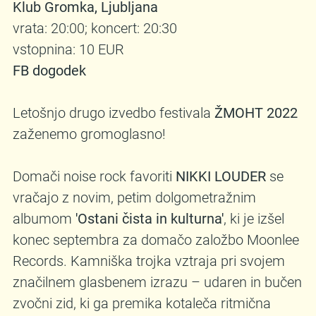
Klub Gromka, Ljubljana
vrata: 20:00; koncert: 20:30
vstopnina: 10 EUR
FB dogodek
Letošnjo drugo izvedbo festivala
ŽMOHT 2022
zaženemo gromoglasno!
Domači noise rock favoriti
NIKKI LOUDER
se
vračajo z novim, petim dolgometražnim
albumom
'Ostani čista in kulturna'
, ki je izšel
konec septembra za domačo založbo Moonlee
Records. Kamniška trojka vztraja pri svojem
značilnem glasbenem izrazu – udaren in bučen
zvočni zid, ki ga premika kotaleča ritmična